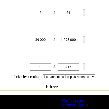
de
à
de
à
de
à
Trier les résultats
Filtrer
Nos honoraires
Mentions légales