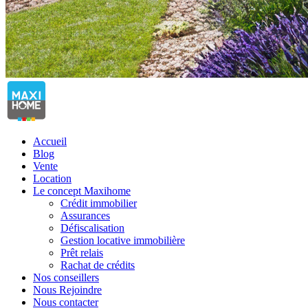
Accueil
Blog
Vente
Location
Le concept Maxihome
Crédit immobilier
Assurances
Défiscalisation
Gestion locative immobilière
Prêt relais
Rachat de crédits
Nos conseillers
Nous Rejoindre
Nous contacter