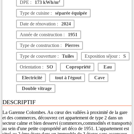
2
DPE :
173 kWh/m
Type de cuisine :
séparée équipée
Date de rénovation :
2024
Année de construction :
1951
Type de construction :
Pierres
Type de couverture :
Tuiles
Exposition séjour :
S
Orientation :
SO
Copropriété
Eau
Electricité
tout à l'égout
Cave
Double vitrage
DESCRIPTIF
La Garenne Colombes. Au cœur des vallées à proximité de la gare
et des commerces, découvrez cet appartement de type 2 dans un
secteur calme et bien desservi (commerces,commodités et transports)
au sein d'une petite copropriété art déco de 1951. L'appartement est
situé au 2 ème étage dans un immeuble de 3 étages sans ascenseur .