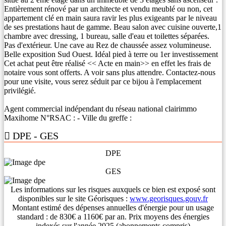
Entièrement rénové par un architecte et vendu meublé ou non, cet
appartement clé en main saura ravir les plus exigeants par le niveau
de ses prestations haut de gamme. Beau salon avec cuisine ouverte,1
chambre avec dressing, 1 bureau, salle d'eau et toilettes séparées.
Pas d'extérieur. Une cave au Rez de chaussée assez volumineuse.
Belle exposition Sud Ouest. Idéal pied à terre ou 1er investissement
Cet achat peut être réalisé << Acte en main>> en effet les frais de
notaire vous sont offerts. A voir sans plus attendre. Contactez-nous
pour une visite, vous serez séduit par ce bijou à l'emplacement
privilégié.
Agent commercial indépendant du réseau national clairimmo
Maxihome N°RSAC : - Ville du greffe :
DPE - GES
DPE
GES
Les informations sur les risques auxquels ce bien est exposé sont
disponibles sur le site Géorisques :
www.georisques.gouv.fr
Montant estimé des dépenses annuelles d'énergie pour un usage
standard : de 830€ a 1160€ par an. Prix moyens des énergies
indexés sur l'année 2025 (abonnements compris)