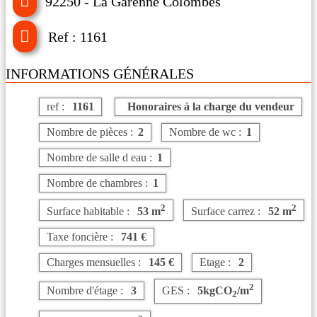
92250 - La Garenne Colombes
Ref : 1161
INFORMATIONS GÉNÉRALES
ref :
1161
Honoraires à la charge du vendeur
Nombre de pièces :
2
Nombre de wc :
1
Nombre de salle d eau :
1
Nombre de chambres :
1
2
2
Surface habitable :
53 m
Surface carrez :
52 m
Taxe foncière :
741 €
Charges mensuelles :
145 €
Etage :
2
2
Nombre d'étage :
3
GES :
5kgCO
/m
2