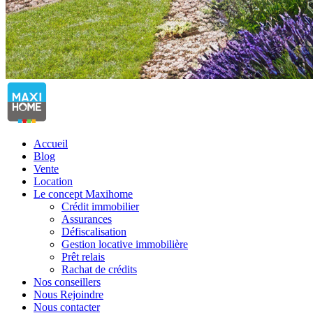
Accueil
Blog
Vente
Location
Le concept Maxihome
Crédit immobilier
Assurances
Défiscalisation
Gestion locative immobilière
Prêt relais
Rachat de crédits
Nos conseillers
Nous Rejoindre
Nous contacter