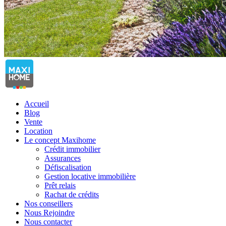
Accueil
Blog
Vente
Location
Le concept Maxihome
Crédit immobilier
Assurances
Défiscalisation
Gestion locative immobilière
Prêt relais
Rachat de crédits
Nos conseillers
Nous Rejoindre
Nous contacter