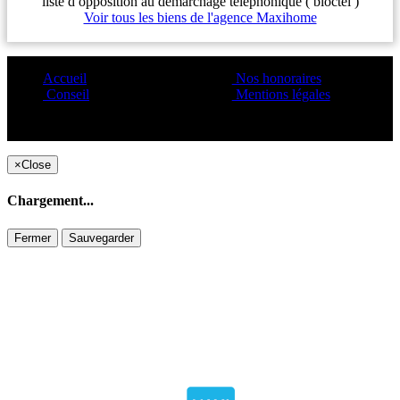
liste d opposition au démarchage téléphonique ( bloctel )
Voir tous les biens de l'agence Maxihome
Accueil
Nos honoraires
Conseil
Mentions légales
Copyright ©1995 C&C
×
Close
Chargement...
Fermer
Sauvegarder