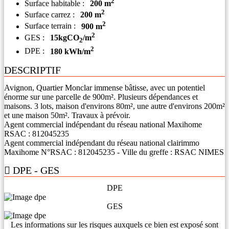
2
Surface habitable :
200 m
2
Surface carrez :
200 m
2
Surface terrain :
900 m
2
GES :
15kgCO
/m
2
2
DPE :
180 kWh/m
DESCRIPTIF
Avignon, Quartier Monclar immense bâtisse, avec un potentiel
énorme sur une parcelle de 900m². Plusieurs dépendances et
maisons. 3 lots, maison d'environs 80m², une autre d'environs 200m²
et une maison 50m². Travaux à prévoir.
Agent commercial indépendant du réseau national Maxihome
RSAC : 812045235
Agent commercial indépendant du réseau national clairimmo
Maxihome N°RSAC : 812045235 - Ville du greffe : RSAC NIMES
DPE - GES
DPE
GES
Les informations sur les risques auxquels ce bien est exposé sont