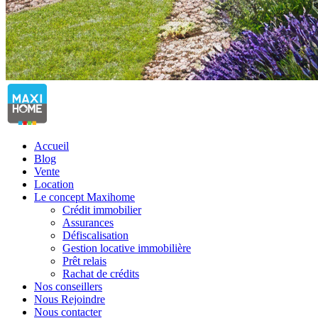
Accueil
Blog
Vente
Location
Le concept Maxihome
Crédit immobilier
Assurances
Défiscalisation
Gestion locative immobilière
Prêt relais
Rachat de crédits
Nos conseillers
Nous Rejoindre
Nous contacter