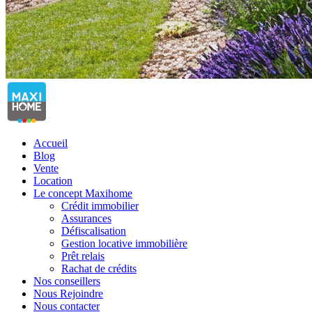
Accueil
Blog
Vente
Location
Le concept Maxihome
Crédit immobilier
Assurances
Défiscalisation
Gestion locative immobilière
Prêt relais
Rachat de crédits
Nos conseillers
Nous Rejoindre
Nous contacter