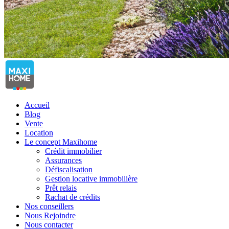
Accueil
Blog
Vente
Location
Le concept Maxihome
Crédit immobilier
Assurances
Défiscalisation
Gestion locative immobilière
Prêt relais
Rachat de crédits
Nos conseillers
Nous Rejoindre
Nous contacter