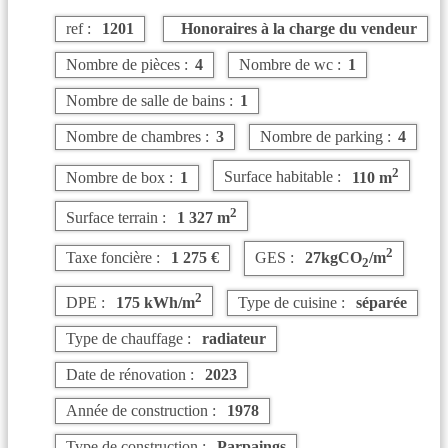
ref :
1201
Honoraires à la charge du vendeur
Nombre de pièces :
4
Nombre de wc :
1
Nombre de salle de bains :
1
Nombre de chambres :
3
Nombre de parking :
4
2
Nombre de box :
1
Surface habitable :
110 m
2
Surface terrain :
1 327 m
2
Taxe foncière :
1 275 €
GES :
27kgCO
/m
2
2
DPE :
175 kWh/m
Type de cuisine :
séparée
Type de chauffage :
radiateur
Date de rénovation :
2023
Année de construction :
1978
Type de construction :
Parpaings