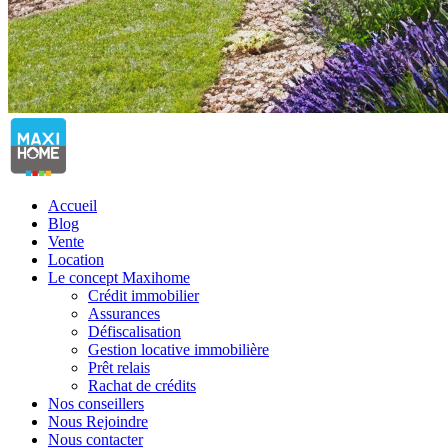
Accueil
Blog
Vente
Location
Le concept Maxihome
Crédit immobilier
Assurances
Défiscalisation
Gestion locative immobilière
Prêt relais
Rachat de crédits
Nos conseillers
Nous Rejoindre
Nous contacter