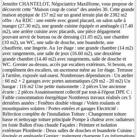
Jennifer CHANTELOT, Négociatrice MaxiHome, vous propose de
découvrir cette "Maison coup de coeur" des années 30. Cette grande
maison atypique de 157 m2 sur un grand terrain plat de 2382 m2
offre : Au RDC : une entrée avec grand placard, un salon salle à
manger (27.30 m2), une grande cuisine équipée et aménagée (17.40
m2), une arrière cuisine avec placards, une pièce dégagement
pouvant servir de bureau ou de dressing (11.05 m2), une chambre
(10 m2), un WC, une salle de douche, une buanderie, une
chaufferie, une lingerie. Au 1er étage : une grande chambre (14 m2)
avec rangements, une salle de jeux (16.60 m2), une deuxième
grande chambre (14.40 m2) avec rangements, salle de douche et
WC. Grenier au-dessus, accès par escaliers extérieurs. Si besoin, en
complément des escaliers, un ascenseur mène au 1er étage. Terrasse
à l'arrière, exposée sud-ouest. Nombreuses dépendances : Un atelier
: 66 m2 + 2 garages avec portes automatiques (29 m2 - 20 m2) Un
hangar : 116 m2 Une petite maisonnette : 2 pièces Une ancienne
écurie : 2 pièces Assainissement collectif par tout-à-l'égout DPE C :
Faible consommation énergétique Nombreux travaux réalisés ces 5
dernières années : Fenêtres double vitrage / Volets roulants et
moustiquaires solaires / Portes entrées et garages Electricité :
Réfection complète de l'installation Toiture : Changement toiture
basse et nettoyage toiture principale Pompe à chaleur avec radiateurs
en fonte Ballon d'eau chaude Façades : Peinture et isolation
extérieure Plomberie : Deux salles de douches et buanderie Cuisine :
équipée et aménagée Grenier : traitement charpente Les informations