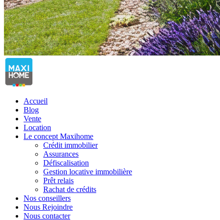
Accueil
Blog
Vente
Location
Le concept Maxihome
Crédit immobilier
Assurances
Défiscalisation
Gestion locative immobilière
Prêt relais
Rachat de crédits
Nos conseillers
Nous Rejoindre
Nous contacter