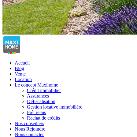
Accueil
Blog
Vente
Location
Le concept Maxihome
Crédit immobilier
Assurances
Défiscalisation
Gestion locative immobilière
Prêt relais
Rachat de crédits
Nos conseillers
Nous Rejoindre
Nous contacter