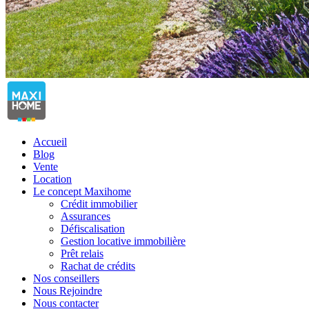
Accueil
Blog
Vente
Location
Le concept Maxihome
Crédit immobilier
Assurances
Défiscalisation
Gestion locative immobilière
Prêt relais
Rachat de crédits
Nos conseillers
Nous Rejoindre
Nous contacter