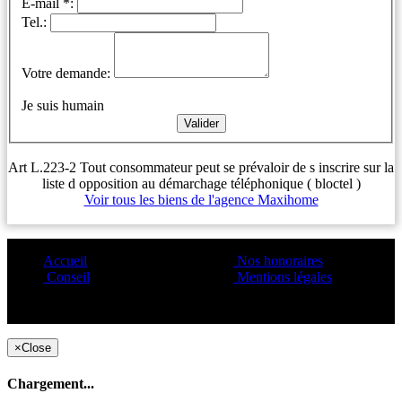
E-mail *:
Tel.:
Votre demande:
Je suis humain
Art L.223-2 Tout consommateur peut se prévaloir de s inscrire sur la
liste d opposition au démarchage téléphonique ( bloctel )
Voir tous les biens de l'agence Maxihome
Accueil
Nos honoraires
Conseil
Mentions légales
Copyright ©1995 C&C
×
Close
Chargement...