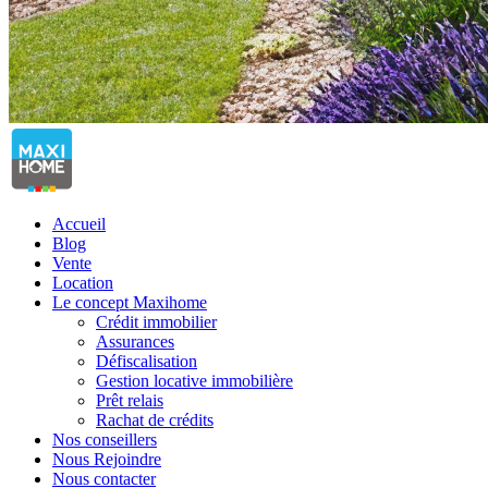
Accueil
Blog
Vente
Location
Le concept Maxihome
Crédit immobilier
Assurances
Défiscalisation
Gestion locative immobilière
Prêt relais
Rachat de crédits
Nos conseillers
Nous Rejoindre
Nous contacter