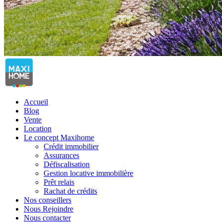
Accueil
Blog
Vente
Location
Le concept Maxihome
Crédit immobilier
Assurances
Défiscalisation
Gestion locative immobilière
Prêt relais
Rachat de crédits
Nos conseillers
Nous Rejoindre
Nous contacter