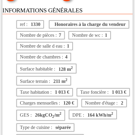
INFORMATIONS GÉNÉRALES
ref :
1330
Honoraires à la charge du vendeur
Nombre de pièces :
7
Nombre de wc :
1
Nombre de salle d eau :
1
Nombre de chambres :
4
2
Surface habitable :
128 m
2
Surface terrain :
211 m
Taxe habitation :
1 013 €
Taxe foncière :
1 013 €
Charges mensuelles :
120 €
Nombre d'étage :
2
2
2
GES :
26kgCO
/m
DPE :
164 kWh/m
2
Type de cuisine :
séparée