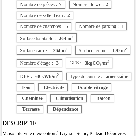
Nombre de pièces :
7
Nombre de wc :
2
Nombre de salle d eau :
2
Nombre de chambres :
5
Nombre de parking :
1
2
Surface habitable :
264 m
2
2
Surface carrez :
264 m
Surface terrain :
170 m
2
Nombre d'étage :
3
GES :
3kgCO
/m
2
2
DPE :
60 kWh/m
Type de cuisine :
américaine
Eau
Electricité
Double vitrage
Cheminée
Climatisation
Balcon
Terrasse
Dépendance
DESCRIPTIF
Maison de ville d exception à Ivry-sur-Seine, Plateau Découvrez