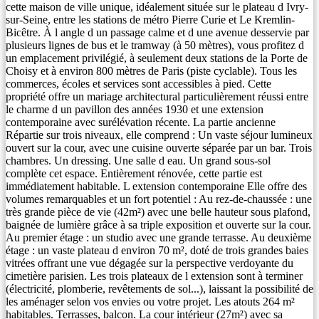
cette maison de ville unique, idéalement située sur le plateau d Ivry-
sur-Seine, entre les stations de métro Pierre Curie et Le Kremlin-
Bicêtre. À l angle d un passage calme et d une avenue desservie par
plusieurs lignes de bus et le tramway (à 50 mètres), vous profitez d
un emplacement privilégié, à seulement deux stations de la Porte de
Choisy et à environ 800 mètres de Paris (piste cyclable). Tous les
commerces, écoles et services sont accessibles à pied. Cette
propriété offre un mariage architectural particulièrement réussi entre
le charme d un pavillon des années 1930 et une extension
contemporaine avec surélévation récente. La partie ancienne
Répartie sur trois niveaux, elle comprend : Un vaste séjour lumineux
ouvert sur la cour, avec une cuisine ouverte séparée par un bar. Trois
chambres. Un dressing. Une salle d eau. Un grand sous-sol
complète cet espace. Entièrement rénovée, cette partie est
immédiatement habitable. L extension contemporaine Elle offre des
volumes remarquables et un fort potentiel : Au rez-de-chaussée : une
très grande pièce de vie (42m²) avec une belle hauteur sous plafond,
baignée de lumière grâce à sa triple exposition et ouverte sur la cour.
Au premier étage : un studio avec une grande terrasse. Au deuxième
étage : un vaste plateau d environ 70 m², doté de trois grandes baies
vitrées offrant une vue dégagée sur la perspective verdoyante du
cimetière parisien. Les trois plateaux de l extension sont à terminer
(électricité, plomberie, revêtements de sol...), laissant la possibilité de
les aménager selon vos envies ou votre projet. Les atouts 264 m²
habitables. Terrasses, balcon. La cour intérieur (27m²) avec sa