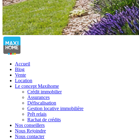
Accueil
Blog
Vente
Location
Le concept Maxihome
Crédit immobilier
Assurances
Défiscalisation
Gestion locative immobilière
Prêt relais
Rachat de crédits
Nos conseillers
Nous Rejoindre
Nous contacter