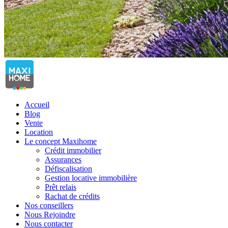
Accueil
Blog
Vente
Location
Le concept Maxihome
Crédit immobilier
Assurances
Défiscalisation
Gestion locative immobilière
Prêt relais
Rachat de crédits
Nos conseillers
Nous Rejoindre
Nous contacter