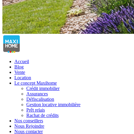
Accueil
Blog
Vente
Location
Le concept Maxihome
Crédit immobilier
Assurances
Défiscalisation
Gestion locative immobilière
Prêt relais
Rachat de crédits
Nos conseillers
Nous Rejoindre
Nous contacter