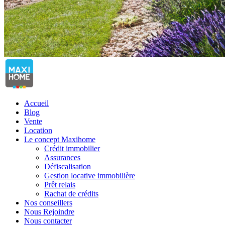
Accueil
Blog
Vente
Location
Le concept Maxihome
Crédit immobilier
Assurances
Défiscalisation
Gestion locative immobilière
Prêt relais
Rachat de crédits
Nos conseillers
Nous Rejoindre
Nous contacter