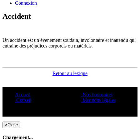
Connexion
Accident
Un accident est un évenement soudain, involontaire et inattendu qui
entraine des préjudices corporels ou matériels.
Retour au lexique
Accueil
Nos honoraires
Conseil
Mentions légales
Copyright ©1995 C&C
×
Close
Chargement...