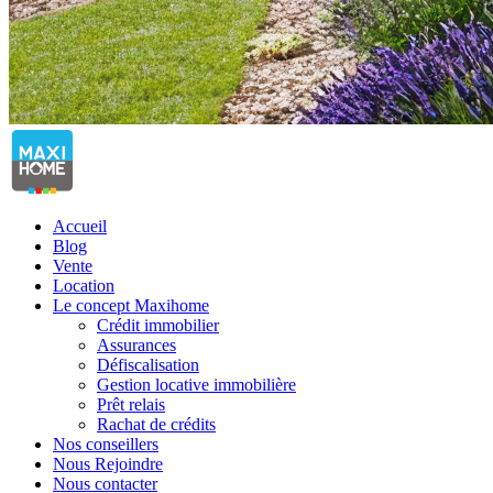
Accueil
Blog
Vente
Location
Le concept Maxihome
Crédit immobilier
Assurances
Défiscalisation
Gestion locative immobilière
Prêt relais
Rachat de crédits
Nos conseillers
Nous Rejoindre
Nous contacter