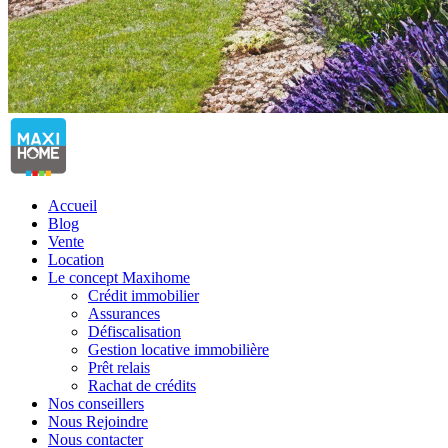
Accueil
Blog
Vente
Location
Le concept Maxihome
Crédit immobilier
Assurances
Défiscalisation
Gestion locative immobilière
Prêt relais
Rachat de crédits
Nos conseillers
Nous Rejoindre
Nous contacter