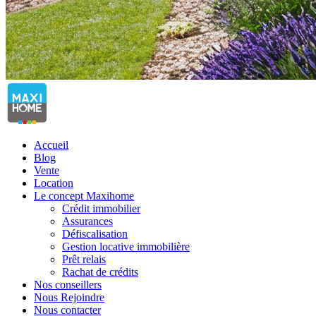
Accueil
Blog
Vente
Location
Le concept Maxihome
Crédit immobilier
Assurances
Défiscalisation
Gestion locative immobilière
Prêt relais
Rachat de crédits
Nos conseillers
Nous Rejoindre
Nous contacter