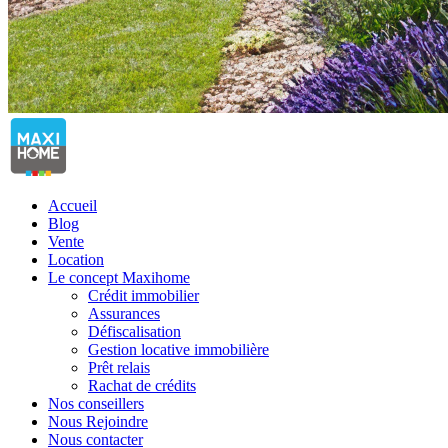
Accueil
Blog
Vente
Location
Le concept Maxihome
Crédit immobilier
Assurances
Défiscalisation
Gestion locative immobilière
Prêt relais
Rachat de crédits
Nos conseillers
Nous Rejoindre
Nous contacter