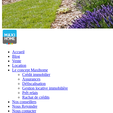
Accueil
Blog
Vente
Location
Le concept Maxihome
Crédit immobilier
Assurances
Défiscalisation
Gestion locative immobilière
Prêt relais
Rachat de crédits
Nos conseillers
Nous Rejoindre
Nous contacter