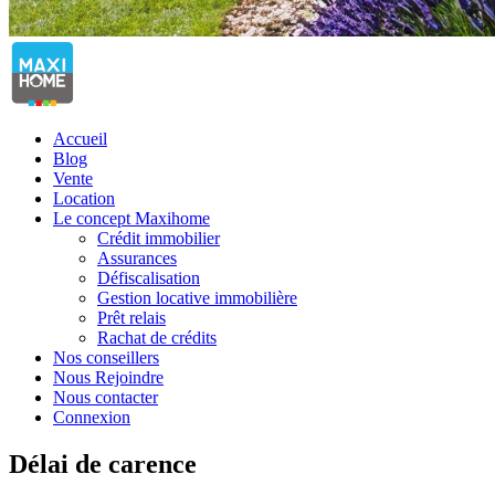
Accueil
Blog
Vente
Location
Le concept Maxihome
Crédit immobilier
Assurances
Défiscalisation
Gestion locative immobilière
Prêt relais
Rachat de crédits
Nos conseillers
Nous Rejoindre
Nous contacter
Connexion
Délai de carence