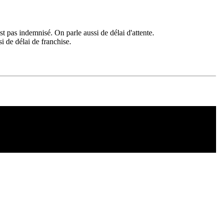
'est pas indemnisé. On parle aussi de délai d'attente.
i de délai de franchise.
Copyright ©1995 C&C