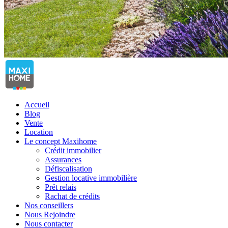
Accueil
Blog
Vente
Location
Le concept Maxihome
Crédit immobilier
Assurances
Défiscalisation
Gestion locative immobilière
Prêt relais
Rachat de crédits
Nos conseillers
Nous Rejoindre
Nous contacter