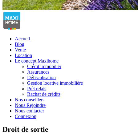
Accueil
Blog
Vente
Location
Le concept Maxihome
Crédit immobilier
Assurances
Défiscalisation
Gestion locative immobilière
Prêt relais
Rachat de crédits
Nos conseillers
Nous Rejoindre
Nous contacter
Connexion
Droit de sortie