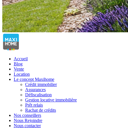
Accueil
Blog
Vente
Location
Le concept Maxihome
Crédit immobilier
Assurances
Défiscalisation
Gestion locative immobilière
Prêt relais
Rachat de crédits
Nos conseillers
Nous Rejoindre
Nous contacter