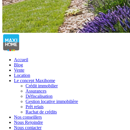
Accueil
Blog
Vente
Location
Le concept Maxihome
Crédit immobilier
Assurances
Défiscalisation
Gestion locative immobilière
Prêt relais
Rachat de crédits
Nos conseillers
Nous Rejoindre
Nous contacter