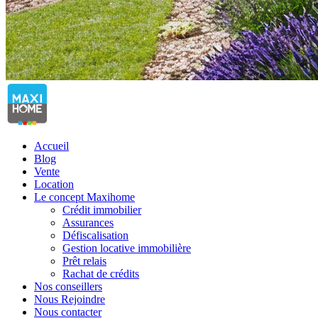
Accueil
Blog
Vente
Location
Le concept Maxihome
Crédit immobilier
Assurances
Défiscalisation
Gestion locative immobilière
Prêt relais
Rachat de crédits
Nos conseillers
Nous Rejoindre
Nous contacter