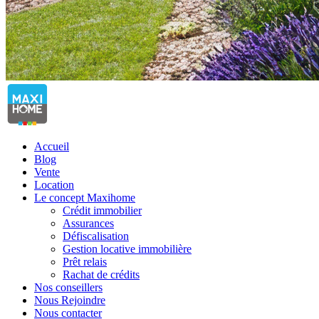
Accueil
Blog
Vente
Location
Le concept Maxihome
Crédit immobilier
Assurances
Défiscalisation
Gestion locative immobilière
Prêt relais
Rachat de crédits
Nos conseillers
Nous Rejoindre
Nous contacter