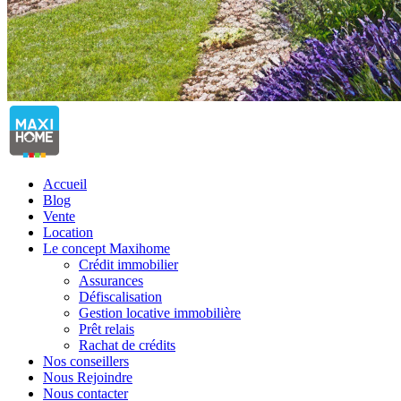
Accueil
Blog
Vente
Location
Le concept Maxihome
Crédit immobilier
Assurances
Défiscalisation
Gestion locative immobilière
Prêt relais
Rachat de crédits
Nos conseillers
Nous Rejoindre
Nous contacter