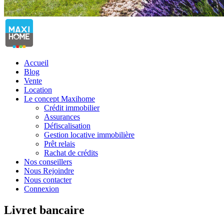
Accueil
Blog
Vente
Location
Le concept Maxihome
Crédit immobilier
Assurances
Défiscalisation
Gestion locative immobilière
Prêt relais
Rachat de crédits
Nos conseillers
Nous Rejoindre
Nous contacter
Connexion
Livret bancaire