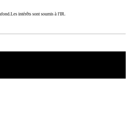
lafond.Les intérêts sont soumis à l'IR.
Copyright ©1995 C&C