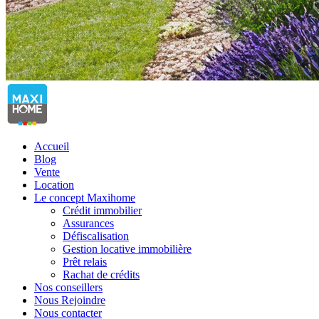
Accueil
Blog
Vente
Location
Le concept Maxihome
Crédit immobilier
Assurances
Défiscalisation
Gestion locative immobilière
Prêt relais
Rachat de crédits
Nos conseillers
Nous Rejoindre
Nous contacter