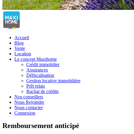
Accueil
Blog
Vente
Location
Le concept Maxihome
Crédit immobilier
Assurances
Défiscalisation
Gestion locative immobilière
Prêt relais
Rachat de crédits
Nos conseillers
Nous Rejoindre
Nous contacter
Connexion
Remboursement anticipé