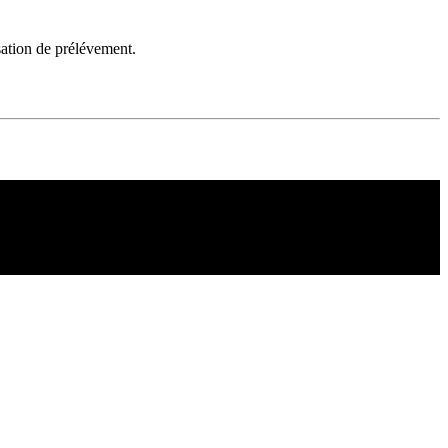
sation de prélévement.
Copyright ©1995 C&C