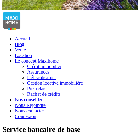
Accueil
Blog
Vente
Location
Le concept Maxihome
Crédit immobilier
Assurances
Défiscalisation
Gestion locative immobilière
Prêt relais
Rachat de crédits
Nos conseillers
Nous Rejoindre
Nous contacter
Connexion
Service bancaire de base