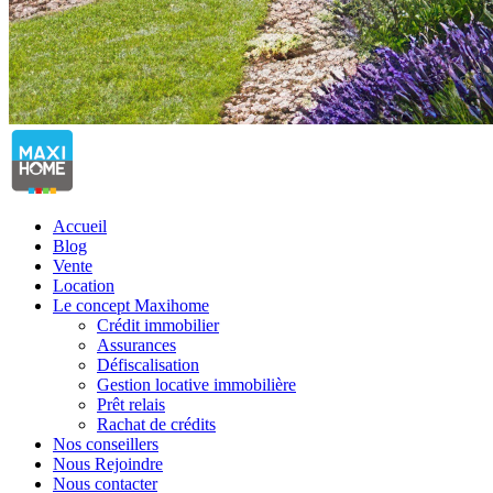
Accueil
Blog
Vente
Location
Le concept Maxihome
Crédit immobilier
Assurances
Défiscalisation
Gestion locative immobilière
Prêt relais
Rachat de crédits
Nos conseillers
Nous Rejoindre
Nous contacter