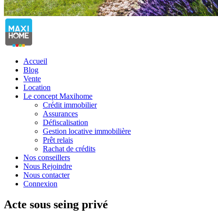
Accueil
Blog
Vente
Location
Le concept Maxihome
Crédit immobilier
Assurances
Défiscalisation
Gestion locative immobilière
Prêt relais
Rachat de crédits
Nos conseillers
Nous Rejoindre
Nous contacter
Connexion
Acte sous seing privé