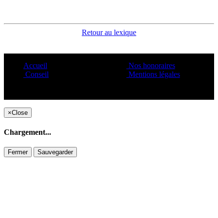
Retour au lexique
Accueil
Nos honoraires
Conseil
Mentions légales
Copyright ©1995 C&C
×
Close
Chargement...
Fermer
Sauvegarder