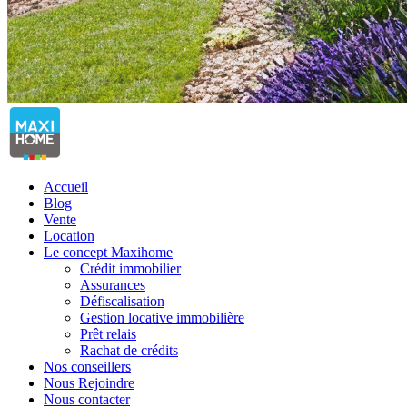
Accueil
Blog
Vente
Location
Le concept Maxihome
Crédit immobilier
Assurances
Défiscalisation
Gestion locative immobilière
Prêt relais
Rachat de crédits
Nos conseillers
Nous Rejoindre
Nous contacter