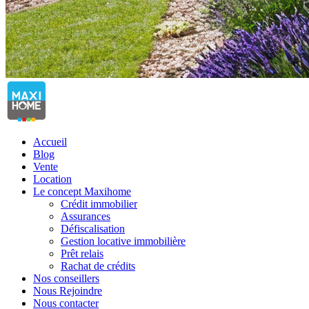
Accueil
Blog
Vente
Location
Le concept Maxihome
Crédit immobilier
Assurances
Défiscalisation
Gestion locative immobilière
Prêt relais
Rachat de crédits
Nos conseillers
Nous Rejoindre
Nous contacter