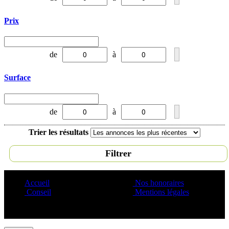
Prix
de
à
Surface
de
à
Trier les résultats
Filtrer
Accueil
Nos honoraires
Conseil
Mentions légales
Copyright ©1995 C&C