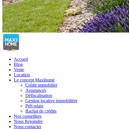
Accueil
Blog
Vente
Location
Le concept Maxihome
Crédit immobilier
Assurances
Défiscalisation
Gestion locative immobilière
Prêt relais
Rachat de crédits
Nos conseillers
Nous Rejoindre
Nous contacter