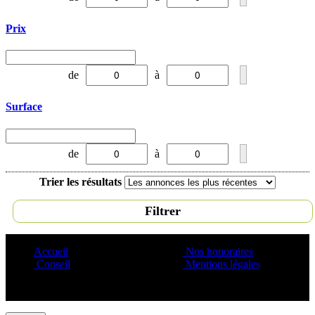
Prix
de
à
Surface
de
à
Trier les résultats
Filtrer
Accueil
Nos honoraires
Conseil
Mentions légales
Copyright ©1995 C&C