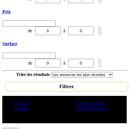
Prix
de
à
Surface
de
à
Trier les résultats
Filtrer
Accueil
Nos honoraires
Conseil
Mentions légales
Copyright ©1995 C&C