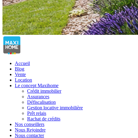
Accueil
Blog
Vente
Location
Le concept Maxihome
Crédit immobilier
Assurances
Défiscalisation
Gestion locative immobilière
Prêt relais
Rachat de crédits
Nos conseillers
Nous Rejoindre
Nous contacter