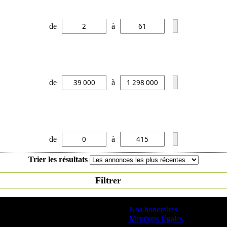
de
à
de
à
de
à
Trier les résultats
Filtrer
Nos honoraires
Mentions légales