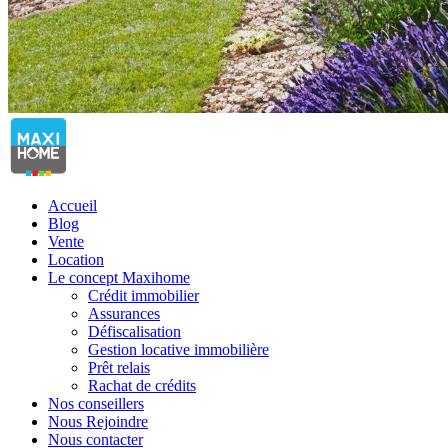
Accueil
Blog
Vente
Location
Le concept Maxihome
Crédit immobilier
Assurances
Défiscalisation
Gestion locative immobilière
Prêt relais
Rachat de crédits
Nos conseillers
Nous Rejoindre
Nous contacter