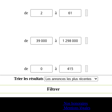
de
à
de
à
de
à
Trier les résultats
Filtrer
Nos honoraires
Mentions légales