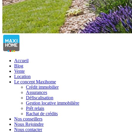
Accueil
Blog
Vente
Location
Le concept Maxihome
Crédit immobilier
Assurances
Défiscalisation
Gestion locative immobilière
Prêt relais
Rachat de crédits
Nos conseillers
Nous Rejoindre
Nous contacter