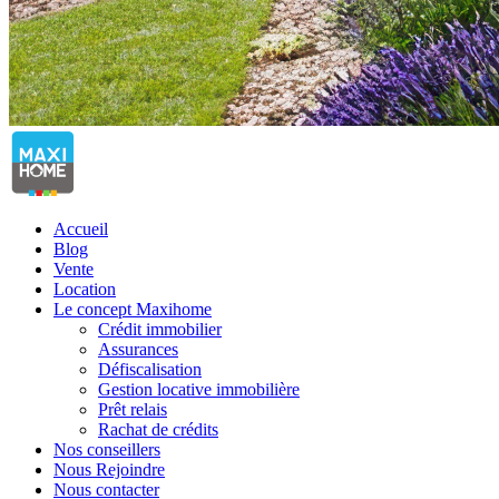
Accueil
Blog
Vente
Location
Le concept Maxihome
Crédit immobilier
Assurances
Défiscalisation
Gestion locative immobilière
Prêt relais
Rachat de crédits
Nos conseillers
Nous Rejoindre
Nous contacter