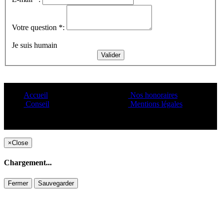
Votre question *:
Je suis humain
Accueil
Nos honoraires
Conseil
Mentions légales
Copyright ©1995 C&C
×
Close
Chargement...
Fermer
Sauvegarder