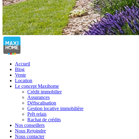
Accueil
Blog
Vente
Location
Le concept Maxihome
Crédit immobilier
Assurances
Défiscalisation
Gestion locative immobilière
Prêt relais
Rachat de crédits
Nos conseillers
Nous Rejoindre
Nous contacter