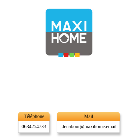
Téléphone
Mail
0634254733
j.lenabour@maxihome.email