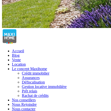
Accueil
Blog
Vente
Location
Le concept Maxihome
Crédit immobilier
Assurances
Défiscalisation
Gestion locative immobilière
Prêt relais
Rachat de crédits
Nos conseillers
Nous Rejoindre
Nous contacter