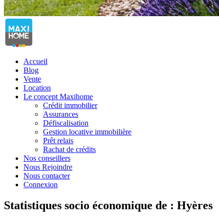
Accueil
Blog
Vente
Location
Le concept Maxihome
Crédit immobilier
Assurances
Défiscalisation
Gestion locative immobilière
Prêt relais
Rachat de crédits
Nos conseillers
Nous Rejoindre
Nous contacter
Connexion
Statistiques socio économique de : Hyères