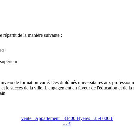
répartit de la manière suivante :
BEP
supérieur
on niveau de formation varié. Des diplômés universitaires aux profession
 et le succès de la ville. L'engagement en faveur de l'éducation et de l
ain.
vente - Appartement - 83400 Hyeres - 359 000 €
- - €