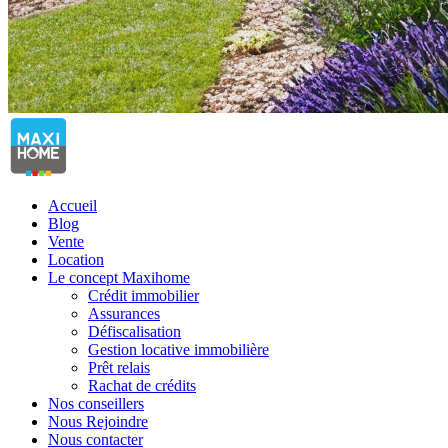
Accueil
Blog
Vente
Location
Le concept Maxihome
Crédit immobilier
Assurances
Défiscalisation
Gestion locative immobilière
Prêt relais
Rachat de crédits
Nos conseillers
Nous Rejoindre
Nous contacter