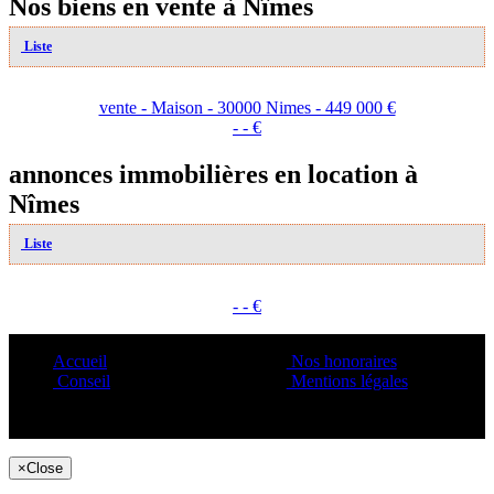
Nos biens en vente à Nîmes
Liste
vente - Maison - 30000 Nimes - 449 000 €
- - €
annonces immobilières en location à
Nîmes
Liste
- - €
Accueil
Nos honoraires
Conseil
Mentions légales
Copyright ©1995 C&C
×
Close